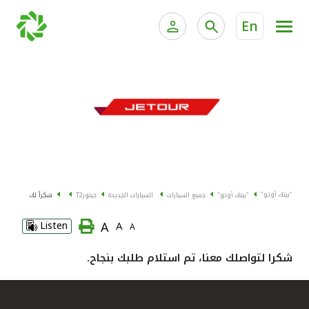
En
الخدمات المصرفية للأفراد
الخدمات المالية الخاصة وإد
الخدمات المصرفية الإلكترونية للأفراد
الخدمات المصرفية الإلكترونية للشركات
جميع السيارات
خدمة "بيتك" للتداول الإلكتروني
القوارب
"بيتك أوتو"
"بيتك أوتو"
جميع السيارات
السيارات الجديدة
جيتور
T2
شكراً لك
الدراجات
A
Listen
A
A
معارضنا
شكرا لتواصلك معنا، تم استلام طلبك بنجاح.
اتصل بنا