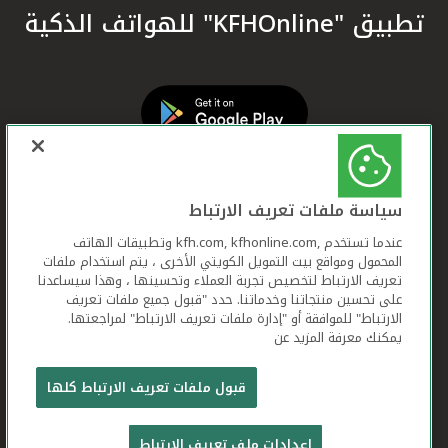
تطبيق "KFHOnline" للهواتف الذكية
سياسة ملفات تعريف الارتباط
عندما تستخدم ,kfh.com, kfhonline.com وتطبيقات الهاتف
المحمول ومواقع بيت التمويل الكويتي الأخرى ، يتم استخدام ملفات
تعريف الارتباط لتخصيص تجربة العملاء وتحسينها ، وهذا سيساعدنا
على تحسين منتجاتنا وخدماتنا. حدد "قبول جميع ملفات تعريف
الارتباط" للموافقة أو "إدارة ملفات تعريف الارتباط" لمراجعتها.
يمكنك معرفة المزيد عن
بيت التمويل الكويتي جميع الحقوق محفوظة © 2026
قبول ملفات تعريف الارتباط كلها
شروط وأحكام استخدام الموقع الإلكتروني
ملفات
إعدادات ملف تعريف الارتباط