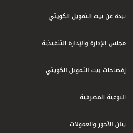
واستقل
هذه الش
نبذة عن بيت التمويل الكويتي
راسخة 
الإيجا
ثقتهم 
مجلس الإدارة والإدارة التنفيذية
تطور م
المتدرب
إفصاحات بيت التمويل الكويتي
التوعية المصرفية
بيان الأجور والعمولات