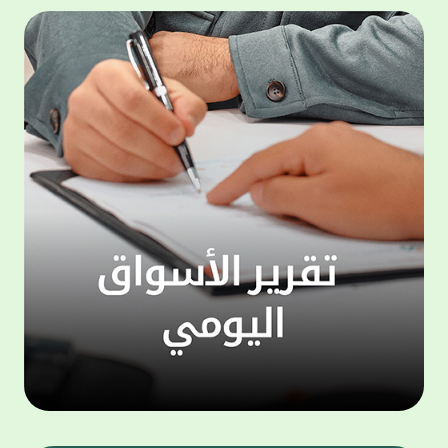
المجموعة مجانا . والخدمة متاحة للجميع، من
لموظّف
عملاء وغيرعملاء بيت التمويل الكويتي، سواء
الفئة ا
لتنفيذ عمليات من خلال الخدمة الهاتفية بشكل
الحماد 
ذاتي ، اوالتواصل مع موظفي الخدمة لتنفيذ
في الن
الخدمات ، اوالرد على الاستفسارات ، وذلك على
وتوسيع 
مدار الساعة طوال أيام الاسبوع . وتاتى الخدمة
تجربة 
الجديدة ضمن مجموعة متنوعة من وسائل
الاتصال والتواصل، يتيحها بيت التمويل الكويتى
الى ان
لعملائه وكذلك الراغبين فى التعرف على خدماته
إدارات
ومنتجاته من غير العملاء ، حيث يمكن بسهولة
جديدة 
الوصول الى بيت التمويل الكويتى بشكل مجاني
بما يع
على الارقام التالية في العديد من البلدان ومنها:
محتوى 
1. الولايات المتحدة الأمريكية وكندا 1-800-818-
وأشاد 
8608 2. بريطانيا 08000148898 3. فرنسا
المعني
0805086620 4. ألمانيا 08001817080 5. إسبانيا
حرص ال
900905440 6. تركيا 00908507712154 (قد يتم
المتدر
تطبيق رسوم التعرفة المحلية في تركيا من قبل
تمهيداً
شركات الاتصالات التركية المحلية عند الاتصال
التدريب