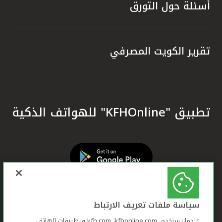
أسئلة حول التورق
تقرير الكويت المصرفي
تطبيق "KFHOnline" للهواتف الذكية
سياسة ملفات تعريف الارتباط
عندما تستخدم ,kfh.com, kfhonline.com وتطبيقات الهاتف