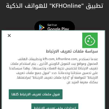
تطبيق "KFHOnline" للهواتف الذكية
سياسة ملفات تعريف الارتباط
عندما تستخدم ,kfh.com, kfhonline.com وتطبيقات الهاتف
المحمول ومواقع بيت التمويل الكويتي الأخرى ، يتم استخدام ملفات
تعريف الارتباط لتخصيص تجربة العملاء وتحسينها ، وهذا سيساعدنا
على تحسين منتجاتنا وخدماتنا. حدد "قبول جميع ملفات تعريف
الارتباط" للموافقة أو "إدارة ملفات تعريف الارتباط" لمراجعتها.
يمكنك معرفة المزيد عن
بيت التمويل الكويتي جميع الحقوق محفوظة © 2026
قبول ملفات تعريف الارتباط كلها
شروط وأحكام استخدام الموقع الإلكتروني
ملفات
إعدادات ملف تعريف الارتباط