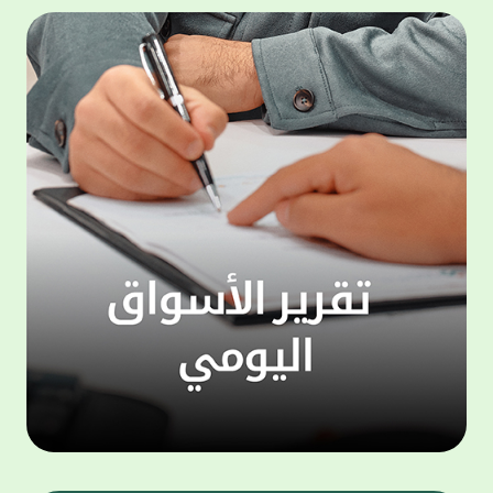
المجموعة مجانا . والخدمة متاحة للجميع، من
لموظّف
عملاء وغيرعملاء بيت التمويل الكويتي، سواء
الفئة ا
لتنفيذ عمليات من خلال الخدمة الهاتفية بشكل
الحماد 
ذاتي ، اوالتواصل مع موظفي الخدمة لتنفيذ
في الن
الخدمات ، اوالرد على الاستفسارات ، وذلك على
وتوسيع 
مدار الساعة طوال أيام الاسبوع . وتاتى الخدمة
تجربة 
الجديدة ضمن مجموعة متنوعة من وسائل
الاتصال والتواصل، يتيحها بيت التمويل الكويتى
الى ان
لعملائه وكذلك الراغبين فى التعرف على خدماته
إدارات
ومنتجاته من غير العملاء ، حيث يمكن بسهولة
جديدة 
الوصول الى بيت التمويل الكويتى بشكل مجاني
بما يع
على الارقام التالية في العديد من البلدان ومنها:
محتوى 
1. الولايات المتحدة الأمريكية وكندا 1-800-818-
وأشاد 
8608 2. بريطانيا 08000148898 3. فرنسا
المعني
0805086620 4. ألمانيا 08001817080 5. إسبانيا
حرص ال
900905440 6. تركيا 00908507712154 (قد يتم
المتدر
تطبيق رسوم التعرفة المحلية في تركيا من قبل
تمهيداً
شركات الاتصالات التركية المحلية عند الاتصال
التدريب