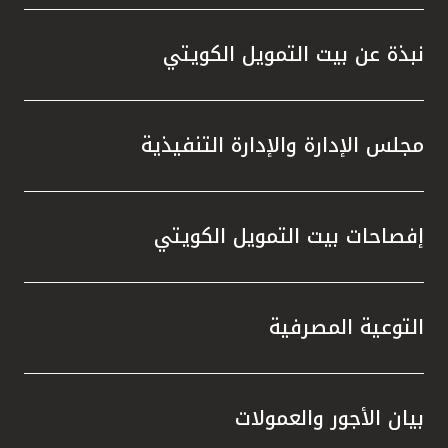
واستقل
هذه الش
نبذة عن بيت التمويل الكويتي
راسخة 
الإيجا
ثقتهم 
مجلس الإدارة والإدارة التنفيذية
تطور م
المتدرب
إفصاحات بيت التمويل الكويتي
التوعية المصرفية
بيان الأجور والعمولات