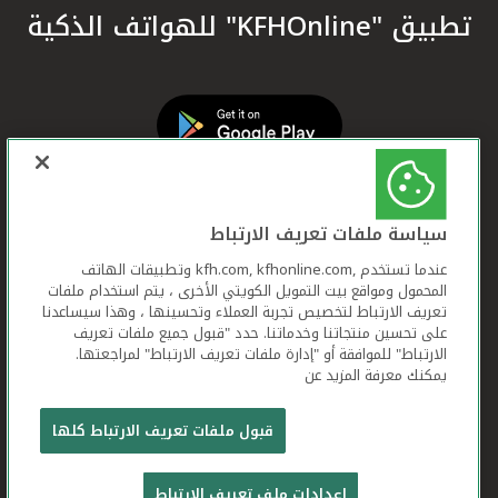
تطبيق "KFHOnline" للهواتف الذكية
سياسة ملفات تعريف الارتباط
عندما تستخدم ,kfh.com, kfhonline.com وتطبيقات الهاتف
المحمول ومواقع بيت التمويل الكويتي الأخرى ، يتم استخدام ملفات
تعريف الارتباط لتخصيص تجربة العملاء وتحسينها ، وهذا سيساعدنا
على تحسين منتجاتنا وخدماتنا. حدد "قبول جميع ملفات تعريف
الارتباط" للموافقة أو "إدارة ملفات تعريف الارتباط" لمراجعتها.
يمكنك معرفة المزيد عن
بيت التمويل الكويتي جميع الحقوق محفوظة © 2026
قبول ملفات تعريف الارتباط كلها
شروط وأحكام استخدام الموقع الإلكتروني
ملفات
إعدادات ملف تعريف الارتباط