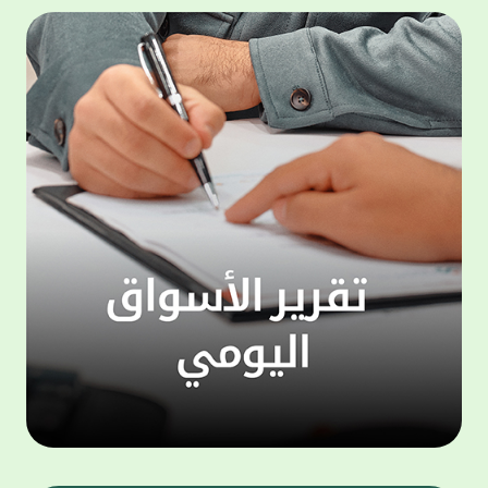
المجموعة مجانا . والخدمة متاحة للجميع، من
لموظّف
عملاء وغيرعملاء بيت التمويل الكويتي، سواء
الفئة ا
لتنفيذ عمليات من خلال الخدمة الهاتفية بشكل
الحماد 
ذاتي ، اوالتواصل مع موظفي الخدمة لتنفيذ
في الن
الخدمات ، اوالرد على الاستفسارات ، وذلك على
وتوسيع 
مدار الساعة طوال أيام الاسبوع . وتاتى الخدمة
تجربة 
الجديدة ضمن مجموعة متنوعة من وسائل
الاتصال والتواصل، يتيحها بيت التمويل الكويتى
الى ان
لعملائه وكذلك الراغبين فى التعرف على خدماته
إدارات
ومنتجاته من غير العملاء ، حيث يمكن بسهولة
جديدة 
الوصول الى بيت التمويل الكويتى بشكل مجاني
بما يع
على الارقام التالية في العديد من البلدان ومنها:
محتوى 
1. الولايات المتحدة الأمريكية وكندا 1-800-818-
وأشاد 
8608 2. بريطانيا 08000148898 3. فرنسا
المعني
0805086620 4. ألمانيا 08001817080 5. إسبانيا
حرص ال
900905440 6. تركيا 00908507712154 (قد يتم
المتدر
تطبيق رسوم التعرفة المحلية في تركيا من قبل
تمهيداً
شركات الاتصالات التركية المحلية عند الاتصال
التدريب