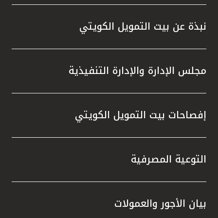
واستقل
هذه الش
نبذة عن بيت التمويل الكويتي
راسخة 
الإيجا
ثقتهم 
مجلس الإدارة والإدارة التنفيذية
تطور م
المتدرب
إفصاحات بيت التمويل الكويتي
التوعية المصرفية
بيان الأجور والعمولات