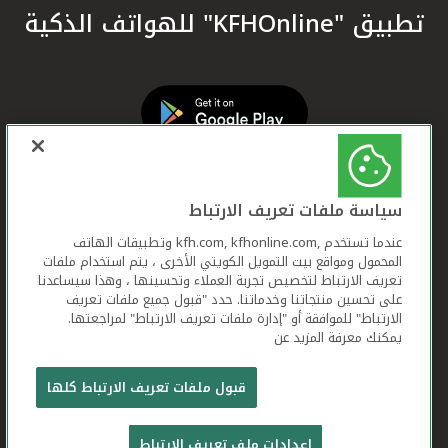
تطبيق "KFHOnline" للهواتف الذكية
سياسة ملفات تعريف الارتباط
عندما تستخدم ,kfh.com, kfhonline.com وتطبيقات الهاتف
المحمول ومواقع بيت التمويل الكويتي الأخرى ، يتم استخدام ملفات
تعريف الارتباط لتخصيص تجربة العملاء وتحسينها ، وهذا سيساعدنا
على تحسين منتجاتنا وخدماتنا. حدد "قبول جميع ملفات تعريف
الارتباط" للموافقة أو "إدارة ملفات تعريف الارتباط" لمراجعتها.
يمكنك معرفة المزيد عن
بيت التمويل الكويتي جميع الحقوق محفوظة © 2026
قبول ملفات تعريف الارتباط كلها
شروط وأحكام استخدام الموقع الإلكتروني
ملفات
إعدادات ملف تعريف الارتباط