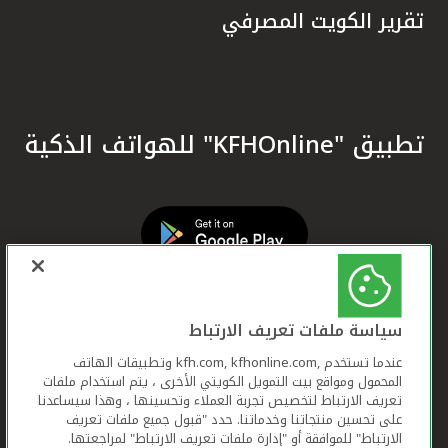
تقرير الكويت المصرفي
تطبيق "KFHOnline" للهواتف الذكية
سياسة ملفات تعريف الارتباط
عندما تستخدم ,kfh.com, kfhonline.com وتطبيقات الهاتف
المحمول ومواقع بيت التمويل الكويتي الأخرى ، يتم استخدام ملفات
تعريف الارتباط لتخصيص تجربة العملاء وتحسينها ، وهذا سيساعدنا
على تحسين منتجاتنا وخدماتنا. حدد "قبول جميع ملفات تعريف
الارتباط" للموافقة أو "إدارة ملفات تعريف الارتباط" لمراجعتها.