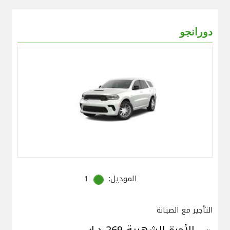
دورانجو
الموديل:
1
التأجير مع الصيانة
الأجرة الشهرية 269 د.ك