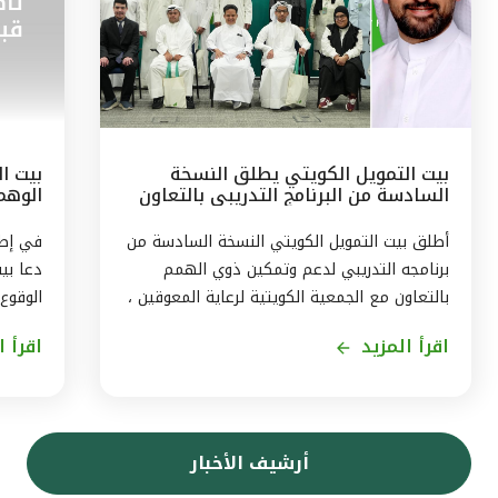
بيت التمويل الكويتي يطلق النسخة
بيت ال
السادسة من البرنامج التدريبي بالتعاون
الوهم
مع الجمعيّة الكويتيّة لرعاية المعوقين
البيان
أطلق بيت التمويل الكويتي النسخة السادسة من
برنامجه التدريبي لدعم وتمكين ذوي الهمم
دعا بي
بالتعاون مع الجمعية الكويتية لرعاية المعوقين ،
الوقوع
ويستمر البرنامج ثلاثة اشهر من اغسطس حتى
اقرأ المزيد
اقرأ ا
نهاية اكتوبر2026، بهدف توفير تجربة متكاملة
حجز ال
لاكتساب المهارات، وتمكين المشاركين من
في بيا
الاندماج الفعّال في سوق العمل . وقال رئيس
إرسال 
الموارد البشريّة لمجموعة بيت التمويل الكويتي
بتقنيا
أرشيف الأخبار
بالتكليف ، أحمد حمد الحمّاد ، ان البرنامج
بأن الا
التدريبى الذى يشمل 11 متدربا ، يأتى في إطار
التموي