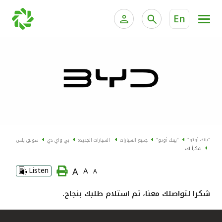
En
الخدمات المصرفية للأفراد
الخدمات المالية الخاصة وإد
الخدمات المصرفية الإلكترونية للأفراد
الخدمات المصرفية الإلكترونية للشركات
جميع السيارات
خدمة "بيتك" للتداول الإلكتروني
القوارب
"بيتك أوتو"
"بيتك أوتو"
جميع السيارات
السيارات الجديدة
بي واي دي
سونق بلس
الدراجات
شكراً لك
A
Listen
A
A
معارضنا
شكرا لتواصلك معنا، تم استلام طلبك بنجاح.
اتصل بنا