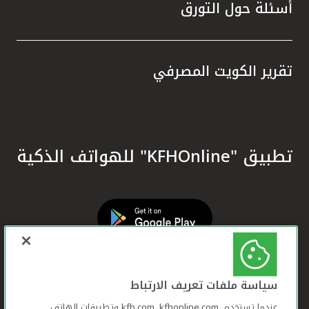
أسئلة حول التورق
تقرير الكويت المصرفي
تطبيق "KFHOnline" للهواتف الذكية
سياسة ملفات تعريف الارتباط
عندما تستخدم ,kfh.com, kfhonline.com وتطبيقات الهاتف