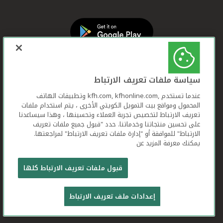
سياسة ملفات تعريف الارتباط
عندما تستخدم ,kfh.com, kfhonline.com وتطبيقات الهاتف
المحمول ومواقع بيت التمويل الكويتي الأخرى ، يتم استخدام ملفات
تعريف الارتباط لتخصيص تجربة العملاء وتحسينها ، وهذا سيساعدنا
على تحسين منتجاتنا وخدماتنا. حدد "قبول جميع ملفات تعريف
الارتباط" للموافقة أو "إدارة ملفات تعريف الارتباط" لمراجعتها.
يمكنك معرفة المزيد عن
بيت التمويل الكويتي جميع الحقوق محفوظة © 2025
قبول ملفات تعريف الارتباط كلها
شروط وأحكام استخدام الموقع الإلكتروني
ملفات
إعدادات ملف تعريف الارتباط
تعريف الارتباط
بيان الخصوصية