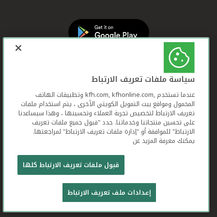
سياسة ملفات تعريف الارتباط
عندما تستخدم ,kfh.com, kfhonline.com وتطبيقات الهاتف
المحمول ومواقع بيت التمويل الكويتي الأخرى ، يتم استخدام ملفات
تعريف الارتباط لتخصيص تجربة العملاء وتحسينها ، وهذا سيساعدنا
على تحسين منتجاتنا وخدماتنا. حدد "قبول جميع ملفات تعريف
الارتباط" للموافقة أو "إدارة ملفات تعريف الارتباط" لمراجعتها.
يمكنك معرفة المزيد عن
بيت التمويل الكويتي جميع الحقوق محفوظة © 2025
قبول ملفات تعريف الارتباط كلها
شروط وأحكام استخدام الموقع الإلكتروني
ملفات
إعدادات ملف تعريف الارتباط
تعريف الارتباط
بيان الخصوصية