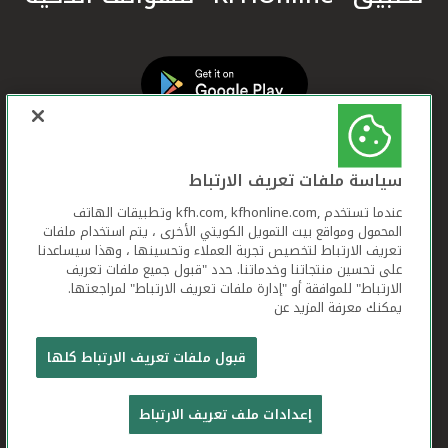
سياسة ملفات تعريف الارتباط
عندما تستخدم ,kfh.com, kfhonline.com وتطبيقات الهاتف
المحمول ومواقع بيت التمويل الكويتي الأخرى ، يتم استخدام ملفات
تعريف الارتباط لتخصيص تجربة العملاء وتحسينها ، وهذا سيساعدنا
على تحسين منتجاتنا وخدماتنا. حدد "قبول جميع ملفات تعريف
الارتباط" للموافقة أو "إدارة ملفات تعريف الارتباط" لمراجعتها.
يمكنك معرفة المزيد عن
بيت التمويل الكويتي جميع الحقوق محفوظة © 2025
قبول ملفات تعريف الارتباط كلها
شروط وأحكام استخدام الموقع الإلكتروني
ملفات
إعدادات ملف تعريف الارتباط
تعريف الارتباط
بيان الخصوصية