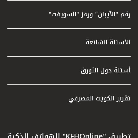
رقم "الآيبان" ورمز "السويفت"
الأسئلة الشائعة
أسئلة حول التورق
تقرير الكويت المصرفي
تطبيق "KFHOnline" للهواتف الذكية