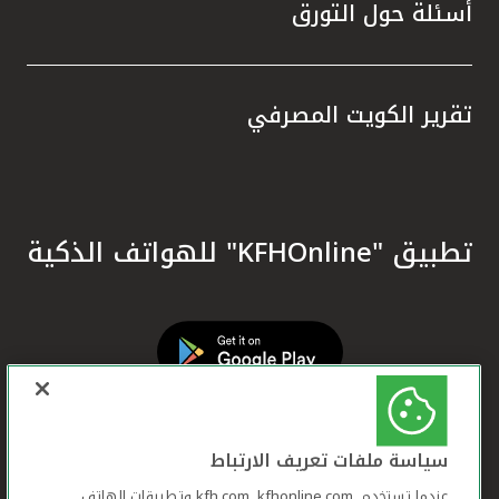
أسئلة حول التورق
تقرير الكويت المصرفي
تطبيق "KFHOnline" للهواتف الذكية
سياسة ملفات تعريف الارتباط
عندما تستخدم ,kfh.com, kfhonline.com وتطبيقات الهاتف