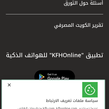
أسئلة حول التورق
تقرير الكويت المصرفي
تطبيق "KFHOnline" للهواتف الذكية
سياسة ملفات تعريف الارتباط
عندما تستخدم ,kfh.com, kfhonline.com وتطبيقات الهاتف