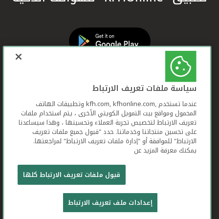
سياسة ملفات تعريف الارتباط
عندما تستخدم ,kfh.com, kfhonline.com وتطبيقات الهاتف
المحمول ومواقع بيت التمويل الكويتي الأخرى ، يتم استخدام ملفات
تعريف الارتباط لتخصيص تجربة العملاء وتحسينها ، وهذا سيساعدنا
على تحسين منتجاتنا وخدماتنا. حدد "قبول جميع ملفات تعريف
الارتباط" للموافقة أو "إدارة ملفات تعريف الارتباط" لمراجعتها.
يمكنك معرفة المزيد عن
بيت التمويل الكويتي جميع الحقوق محفوظة © 2025
قبول ملفات تعريف الارتباط كلها
شروط وأحكام استخدام الموقع الإلكتروني
ملفات
إعدادات ملف تعريف الارتباط
تعريف الارتباط
بيان الخصوصية