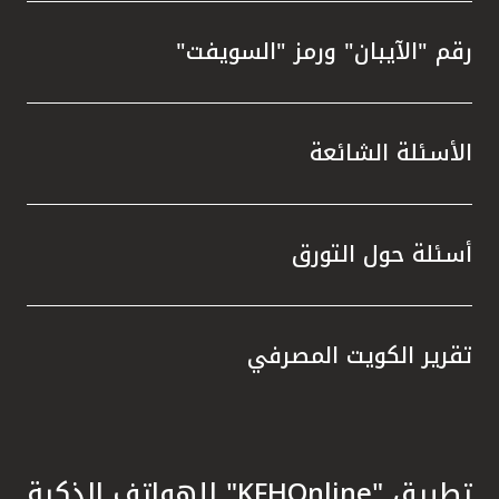
رقم "الآيبان" ورمز "السويفت"
الأسئلة الشائعة
أسئلة حول التورق
تقرير الكويت المصرفي
تطبيق "KFHOnline" للهواتف الذكية