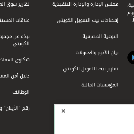
مجلس الإدارة والإدارة التنفيذية
تقارير سوق الع
ة.
كويت عام 1977، واليوم
إفصاحات بيت التمويل الكويتي
علاقات المستث
التوعية المصرفية
نبذة عن مجموع
الكويتي
بيان الأجور والعمولات
شكاوى العملاء
تقارير بيت التمويل الكويتي
دليل أمن المعل
المؤسسات المالية
الوظائف
رقم "الآيبان" 