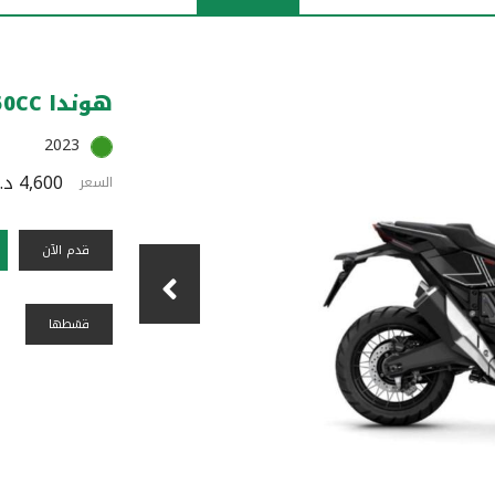
هوندا XADV 750CC
2023
4,600 د.ك
السعر
قدم الآن
قسًطها