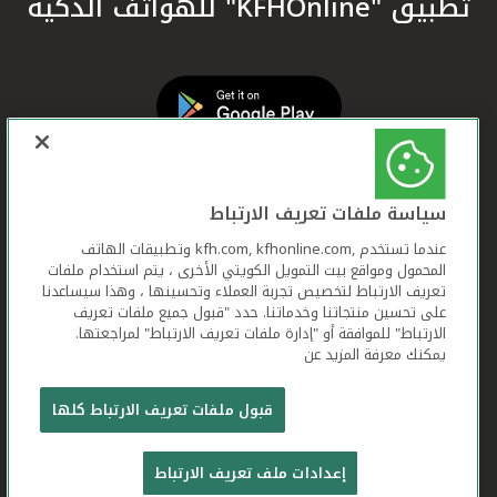
تطبيق "KFHOnline" للهواتف الذكية
سياسة ملفات تعريف الارتباط
عندما تستخدم ,kfh.com, kfhonline.com وتطبيقات الهاتف
المحمول ومواقع بيت التمويل الكويتي الأخرى ، يتم استخدام ملفات
تعريف الارتباط لتخصيص تجربة العملاء وتحسينها ، وهذا سيساعدنا
على تحسين منتجاتنا وخدماتنا. حدد "قبول جميع ملفات تعريف
الارتباط" للموافقة أو "إدارة ملفات تعريف الارتباط" لمراجعتها.
يمكنك معرفة المزيد عن
بيت التمويل الكويتي جميع الحقوق محفوظة © 2025
قبول ملفات تعريف الارتباط كلها
شروط وأحكام استخدام الموقع الإلكتروني
ملفات
إعدادات ملف تعريف الارتباط
تعريف الارتباط
بيان الخصوصية