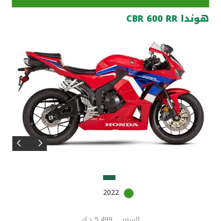
هوندا CBR 600 RR
مواقع الفروع وأجهزة الصرف الآلي
ألمانيا
تركيا
ماليزيا
مصر
المملكة المتحدة
مملكة البحرين
2022
السعر
5,499 د.ك