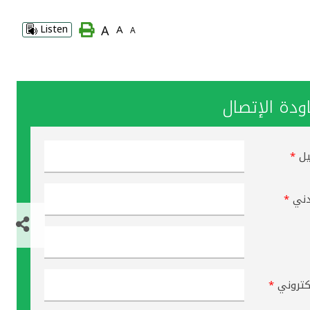
A
Listen
A
A
دة الإتصال
يل
*
دني
*
لكتروني
*