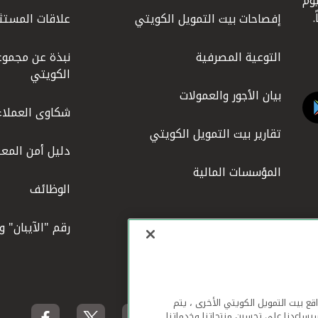
كويت عام 1977، واليوم
إفصاحات بيت التمويل الكويتي
علاقات المستث
التوعية المصرفية
نبذة عن مجموع
الكويتي
بيان الأجور والعمولات
شكاوى العملاء
تقارير بيت التمويل الكويتي
دليل أمن المعل
المؤسسات المالية
الوظائف
رقم "الآيبان" 
لهاتف المحمول ومواقع بيت التمويل الكويتي الأخرى ، يتم
يساعدنا على تحسين منتجاتنا وخدماتنا.