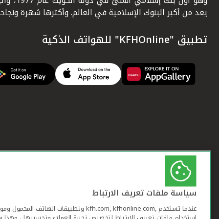
وهو أول بنك إسلامي أنشئ في دولة ال
يعد من أكبر البنوك الإسلامية في العالم. وأكثرها شهرة ونجاحاً.
تطبيق "KFHOnline" للهواتف الذكية
سياسة ملفات تعريف الارتباط
عندما تستخدم ,kfh.com, kfhonline.com وتطبيقات ا
استخدام ملفات تعريف الارتباط لتخصيص تجربة العملاء وتحسينها ، وهذا س