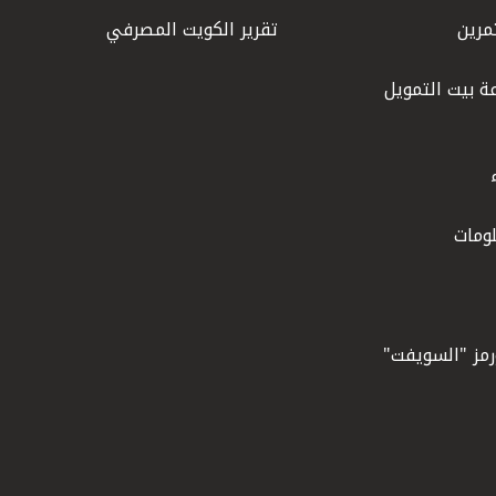
مرين
تقرير الكويت المصرفي
ة بيت التمويل
ومات
ورمز "السويفت"