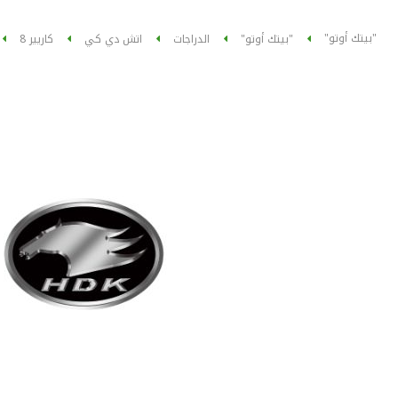
"بيتك أوتو"
"بيتك أوتو"
الدراجات
اتش دي كي
كاريير 8