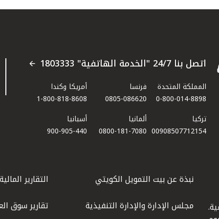
اتصل بنا 24/7 "الخدمة الهاتفية" 1803333
المملكة المتحدة
فرنسا
أمريكا وكندا
1-800-818-8608
0805-086620
0-800-014-8898
تركيا
ألمانيا
أسبانيا
900-905-440
0800-181-7080
00908507712154​
نبذة عن بيت التمويل الكويتي
التقارير المالية
مجلس الإدارة والإدارة التنفيذية
تقارير سوق الع
ة.