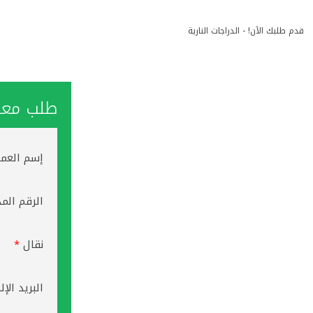
قدم طلبك الآن! - الدراجات النارية
طلب معاو
إسم العم
الرقم الم
نقال
*
البريد الإ