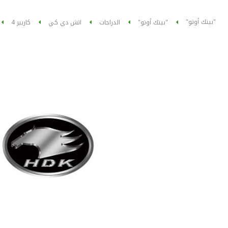
"بيتك أوتو"
"بيتك أوتو"
الدراجات
اتش دي كي
كاريير 4