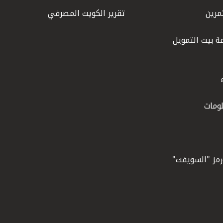
مرين
تقرير الكويت المصرفي
ة بيت التمويل
ومات
ورمز "السويفت"