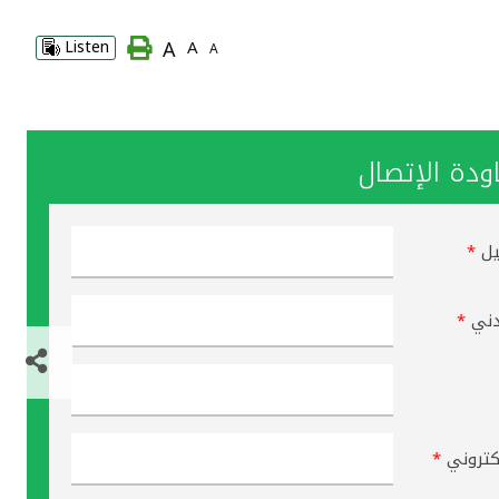
A
Listen
A
A
دة الإتصال
يل
*
دني
*
لكتروني
*