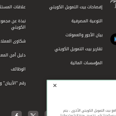
كويت عام 1977، واليوم
إفصاحات بيت التمويل الكويتي
علاقات المستث
التوعية المصرفية
نبذة عن مجموع
الكويتي
بيان الأجور والعمولات
شكاوى العملاء
تقارير بيت التمويل الكويتي
دليل أمن المعل
المؤسسات المالية
الوظائف
رقم "الآيبان" 
لهاتف المحمول ومواقع بيت التمويل الكويتي الأخرى ، يتم
يساعدنا على تحسين منتجاتنا وخدماتنا.