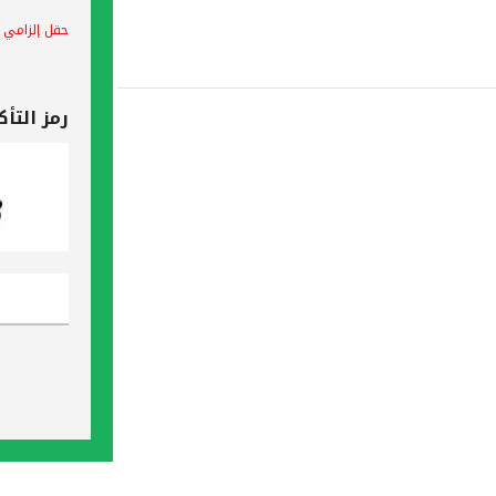
حقل إلزامي
رمز التأك