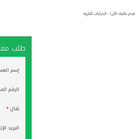
قدم طلبك الآن! - الدراجات النارية
طلب معاو
إسم العم
الرقم الم
نقال
*
البريد الإ