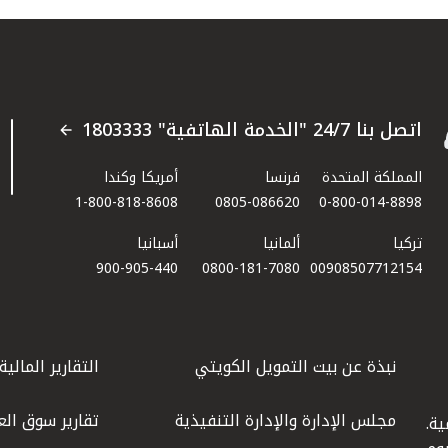
اتصل بنا 24/7 "الخدمة الهاتفية" 1803333
المملكة المتحدة
فرنسا
أمريكا وكندا
1-800-818-8608
0805-086620
0-800-014-8898
تركيا
ألمانيا
أسبانيا
900-905-440
0800-181-7080
00908507712154​
نبذة عن بيت التمويل الكويتي
التقارير المالية
مجلس الإدارة والإدارة التنفيذية
تقارير سوق الع
ة.