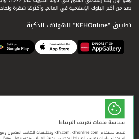
وهو أول بنك إسلامي أنشئ في دولة ال
يعد من أكبر البنوك الإسلامية في العالم. وأكثرها شهرة ونجاحاً.
تطبيق "KFHOnline" للهواتف الذكية
سياسة ملفات تعريف الارتباط
عندما تستخدم ,kfh.com, kfhonline.com وتطبيقات ا
استخدام ملفات تعريف الارتباط لتخصيص تجربة العملاء وتحسينها ، وهذا س