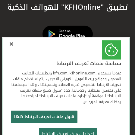
تطبيق "KFHOnline" للهواتف الذكية
سياسة ملفات تعريف الارتباط
عندما تستخدم ,kfh.com, kfhonline.com وتطبيقات الهاتف
المحمول ومواقع بيت التمويل الكويتي الأخرى ، يتم استخدام ملفات
تعريف الارتباط لتخصيص تجربة العملاء وتحسينها ، وهذا سيساعدنا
على تحسين منتجاتنا وخدماتنا. حدد "قبول جميع ملفات تعريف
الارتباط" للموافقة أو "إدارة ملفات تعريف الارتباط" لمراجعتها.
يمكنك معرفة المزيد عن
بيت التمويل الكويتي جميع الحقوق محفوظة © 2026
قبول ملفات تعريف الارتباط كلها
شروط وأحكام استخدام الموقع الإلكتروني
ملفات
إعدادات ملف تعريف الارتباط