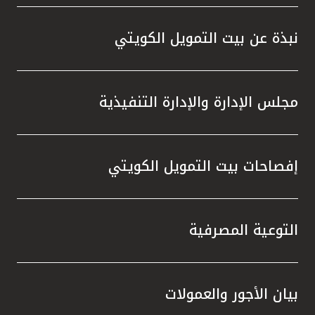
واستقل
هذه الش
نبذة عن بيت التمويل الكويتي
راسخة 
الإيجا
ثقتهم 
مجلس الإدارة والإدارة التنفيذية
تطور م
المتدرب
إفصاحات بيت التمويل الكويتي
التوعية المصرفية
بيان الأجور والعمولات