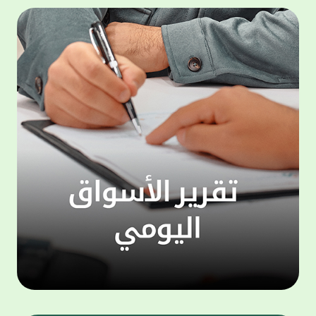
المجموعة مجانا . والخدمة متاحة للجميع، من
لموظّف
عملاء وغيرعملاء بيت التمويل الكويتي، سواء
الفئة ا
لتنفيذ عمليات من خلال الخدمة الهاتفية بشكل
الحماد 
ذاتي ، اوالتواصل مع موظفي الخدمة لتنفيذ
في الن
الخدمات ، اوالرد على الاستفسارات ، وذلك على
وتوسيع 
مدار الساعة طوال أيام الاسبوع . وتاتى الخدمة
تجربة 
الجديدة ضمن مجموعة متنوعة من وسائل
الاتصال والتواصل، يتيحها بيت التمويل الكويتى
الى ان
لعملائه وكذلك الراغبين فى التعرف على خدماته
إدارات
ومنتجاته من غير العملاء ، حيث يمكن بسهولة
جديدة 
الوصول الى بيت التمويل الكويتى بشكل مجاني
بما يع
على الارقام التالية في العديد من البلدان ومنها:
محتوى 
1. الولايات المتحدة الأمريكية وكندا 1-800-818-
وأشاد 
8608 2. بريطانيا 08000148898 3. فرنسا
المعني
0805086620 4. ألمانيا 08001817080 5. إسبانيا
حرص ال
900905440 6. تركيا 00908507712154 (قد يتم
المتدر
تطبيق رسوم التعرفة المحلية في تركيا من قبل
تمهيداً
شركات الاتصالات التركية المحلية عند الاتصال
التدريب