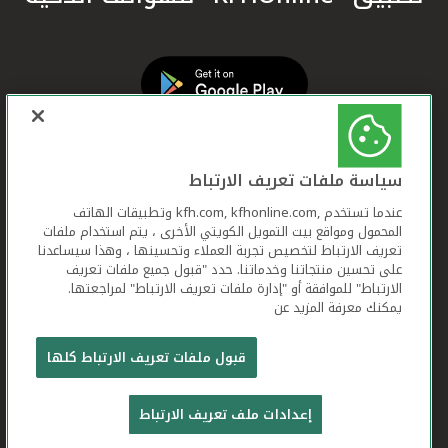
سياسة ملفات تعريف الارتباط
عندما تستخدم ,kfh.com, kfhonline.com وتطبيقات الهاتف
المحمول ومواقع بيت التمويل الكويتي الأخرى ، يتم استخدام ملفات
تعريف الارتباط لتخصيص تجربة العملاء وتحسينها ، وهذا سيساعدنا
على تحسين منتجاتنا وخدماتنا. حدد "قبول جميع ملفات تعريف
الارتباط" للموافقة أو "إدارة ملفات تعريف الارتباط" لمراجعتها.
يمكنك معرفة المزيد عن
بيت التمويل الكويتي جميع الحقوق محفوظة © 2025
قبول ملفات تعريف الارتباط كلها
شروط وأحكام استخدام الموقع الإلكتروني
ملفات
إعدادات ملف تعريف الارتباط
تعريف الارتباط
بيان الخصوصية