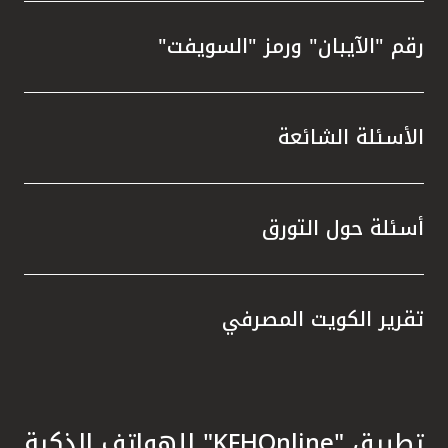
رقم "الآيبان" ورمز "السويفت"
الأسئلة الشائعة
أسئلة حول التورق
تقرير الكويت المصرفي
تطبيق "KFHOnline" للهواتف الذكية