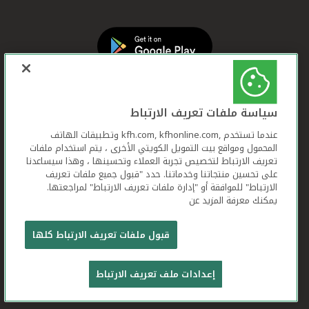
سياسة ملفات تعريف الارتباط
عندما تستخدم ,kfh.com, kfhonline.com وتطبيقات الهاتف
المحمول ومواقع بيت التمويل الكويتي الأخرى ، يتم استخدام ملفات
تعريف الارتباط لتخصيص تجربة العملاء وتحسينها ، وهذا سيساعدنا
على تحسين منتجاتنا وخدماتنا. حدد "قبول جميع ملفات تعريف
الارتباط" للموافقة أو "إدارة ملفات تعريف الارتباط" لمراجعتها.
يمكنك معرفة المزيد عن
بيت التمويل الكويتي جميع الحقوق محفوظة © 2025
قبول ملفات تعريف الارتباط كلها
شروط وأحكام استخدام الموقع الإلكتروني
ملفات
إعدادات ملف تعريف الارتباط
تعريف الارتباط
بيان الخصوصية