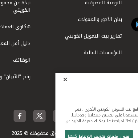
التوعية المصرفية
نبذة عن مجموع
الكويتي
بيان الأجور والعمولات
شكاوى العملاء
تقارير بيت التمويل الكويتي
دليل أمن المعل
المؤسسات المالية
الوظائف
رقم "الآيبان" 
لهاتف المحمول ومواقع بيت التمويل الكويتي الأخرى ، يتم
يساعدنا على تحسين منتجاتنا وخدماتنا.
ارتباط" لمراجعتها. يمكنك معرفة المزيد عن
بيت التمويل الكويتي جميع الحقوق محفوظة © 2025
قبول ملفات تعريف الارتباط كلها