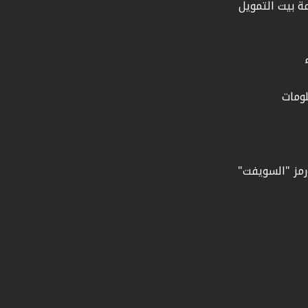
ة بيت التمويل
ومات
ورمز "السويفت"