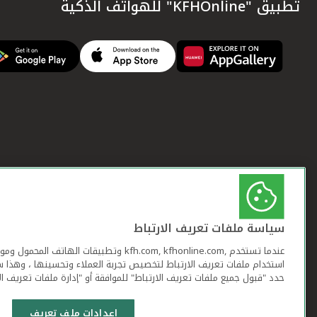
تطبيق "KFHOnline" للهواتف الذكية
سياسة ملفات تعريف الارتباط
عندما تستخدم ,kfh.com, kfhonline.com وتطبيقات ا
استخدام ملفات تعريف الارتباط لتخصيص تجربة العملاء وتحسينها ، وهذا س
حدد "قبول جميع ملفات تعريف الارتباط" للموافقة أو "إدارة ملفات تعريف ال
إعدادات ملف تعريف