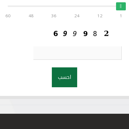
60
48
36
24
12
1
احسب