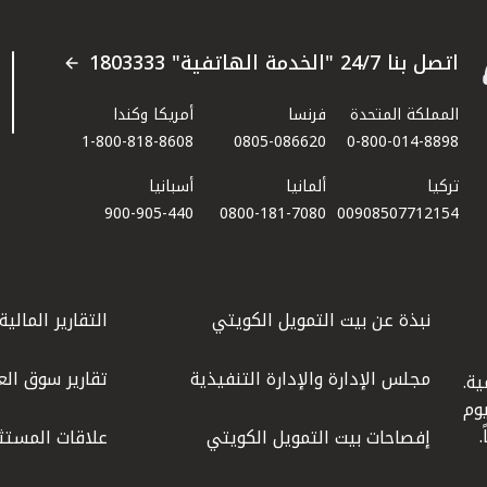
اتصل بنا 24/7 "الخدمة الهاتفية" 1803333
المملكة المتحدة
فرنسا
أمريكا وكندا
1-800-818-8608
0805-086620
0-800-014-8898
تركيا
ألمانيا
أسبانيا
900-905-440
0800-181-7080
00908507712154​
نبذة عن بيت التمويل الكويتي
التقارير المالية
مجلس الإدارة والإدارة التنفيذية
تقارير سوق الع
ة.
كويت عام 1977، واليوم
إفصاحات بيت التمويل الكويتي
علاقات المستث