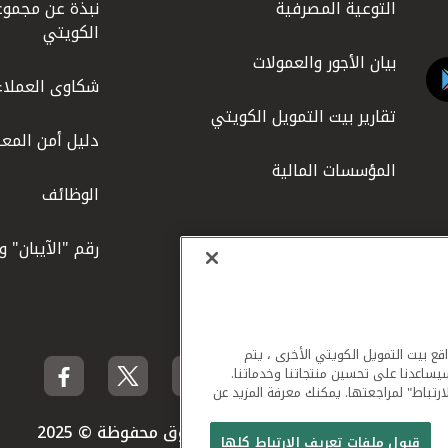
التوعية المصرفية
نبذة عن مجموع
الكويتي
بيان الأجور والعمولات
شكاوى العملاء
تقارير بيت التمويل الكويتي
دليل أمن المعل
المؤسسات المالية
الوظائف
رقم "الآيبان" 
لهاتف المحمول ومواقع بيت التمويل الكويتي الأخرى ، يتم
يساعدنا على تحسين منتجاتنا وخدماتنا.
ارتباط" لمراجعتها. يمكنك معرفة المزيد عن
بيت التمويل الكويتي جميع الحقوق محفوظة © 2025
قبول ملفات تعريف الارتباط كلها