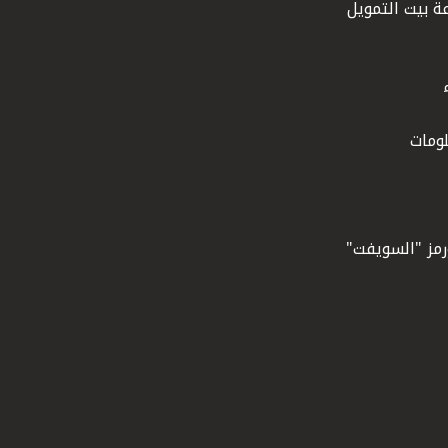
ة بيت التمويل
ومات
ورمز "السويفت"