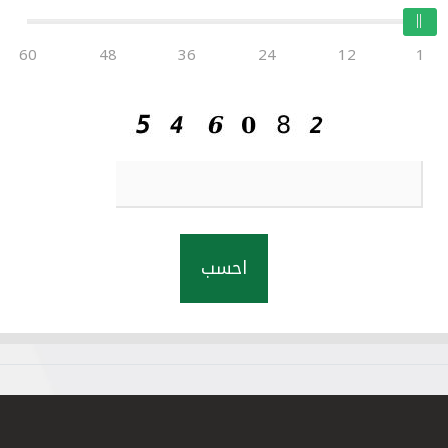
60
48
36
24
12
1
احسب