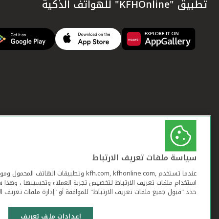
تطبيق "KFHOnline" للهواتف الذكية
سياسة ملفات تعريف الارتباط
عندما تستخدم ,kfh.com, kfhonline.com وتطبيقات ا
استخدام ملفات تعريف الارتباط لتخصيص تجربة العملاء وتحسينها ، وهذا س
حدد "قبول جميع ملفات تعريف الارتباط" للموافقة أو "إدارة ملفات تعريف ال
إعدادات ملف تعريف