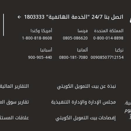
اتصل بنا 24/7 "الخدمة الهاتفية" 1803333
المملكة المتحدة
فرنسا
أمريكا وكندا
1-800-818-8608
0805-086620
0-800-014-8898
تركيا
ألمانيا
أسبانيا
900-905-440
0800-181-7080
00908507712154​
نبذة عن بيت التمويل الكويتي
التقارير المالية
مجلس الإدارة والإدارة التنفيذية
تقارير سوق الع
ة.
كويت عام 1977، واليوم
إفصاحات بيت التمويل الكويتي
علاقات المستث