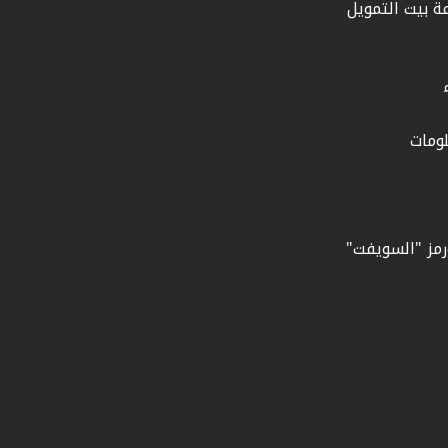
ة بيت التمويل
ومات
ورمز "السويفت"