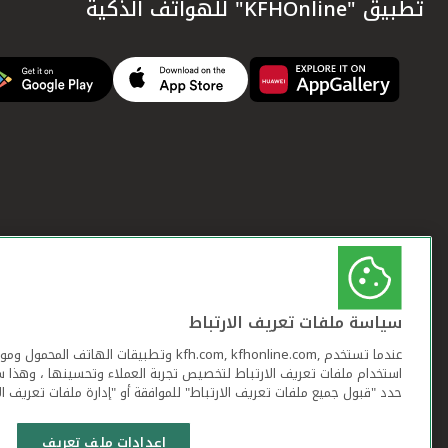
تطبيق "KFHOnline" للهواتف الذكية
سياسة ملفات تعريف الارتباط
عندما تستخدم ,kfh.com, kfhonline.com وتطبيقات ا
استخدام ملفات تعريف الارتباط لتخصيص تجربة العملاء وتحسينها ، وهذا س
حدد "قبول جميع ملفات تعريف الارتباط" للموافقة أو "إدارة ملفات تعريف ال
إعدادات ملف تعريف