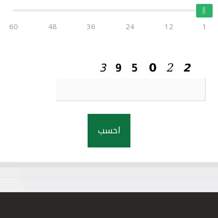
60
48
36
24
12
1
احسب