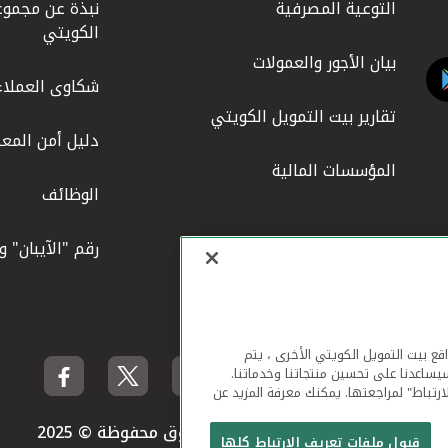
التوعية المصرفية
نبذة عن مجموع
الكويتي
بيان الأجور والعمولات
شكاوى العملاء
تقارير بيت التمويل الكويتي
دليل أمن المعل
المؤسسات المالية
الوظائف
رقم "الآيبان" 
لهاتف المحمول ومواقع بيت التمويل الكويتي الأخرى ، يتم
يساعدنا على تحسين منتجاتنا وخدماتنا.
ارتباط" لمراجعتها. يمكنك معرفة المزيد عن
بيت التمويل الكويتي جميع الحقوق محفوظة © 2025
قبول ملفات تعريف الارتباط كلها