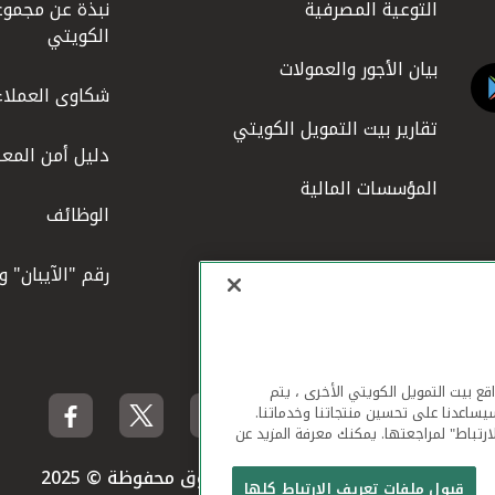
التوعية المصرفية
نبذة عن مجموع
الكويتي
بيان الأجور والعمولات
شكاوى العملاء
تقارير بيت التمويل الكويتي
دليل أمن المعل
المؤسسات المالية
الوظائف
رقم "الآيبان" 
لهاتف المحمول ومواقع بيت التمويل الكويتي الأخرى ، يتم
يساعدنا على تحسين منتجاتنا وخدماتنا.
ارتباط" لمراجعتها. يمكنك معرفة المزيد عن
بيت التمويل الكويتي جميع الحقوق محفوظة © 2025
قبول ملفات تعريف الارتباط كلها