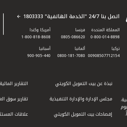
اتصل بنا 24/7 "الخدمة الهاتفية" 1803333
المملكة المتحدة
فرنسا
أمريكا وكندا
1-800-818-8608
0805-086620
0-800-014-8898
تركيا
ألمانيا
أسبانيا
900-905-440
0800-181-7080
00908507712154​
نبذة عن بيت التمويل الكويتي
التقارير المالية
مجلس الإدارة والإدارة التنفيذية
تقارير سوق الع
ة.
كويت عام 1977، واليوم
إفصاحات بيت التمويل الكويتي
علاقات المستث