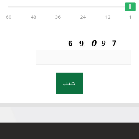
60
48
36
24
12
1
احسب