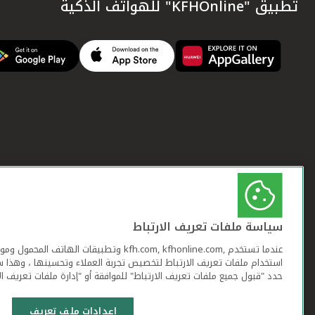
تطبيق "KFHOnline" للهواتف الذكية
سياسة ملفات تعريف الارتباط
عندما تستخدم ,kfh.com, kfhonline.com وتطبيقات ا
استخدام ملفات تعريف الارتباط لتخصيص تجربة العملاء وتحسينها ، وهذا س
حدد "قبول جميع ملفات تعريف الارتباط" للموافقة أو "إدارة ملفات تعريف ال
إعدادات ملف تعريف