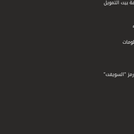
ة بيت التمويل
ومات
ورمز "السويفت"