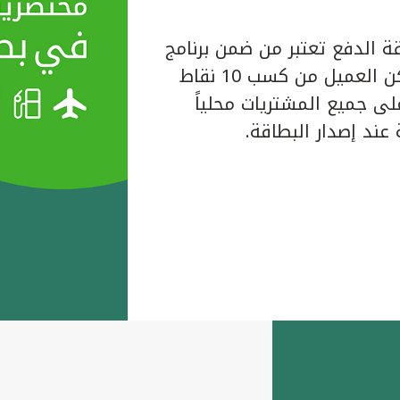
ة الدفع تعتبر من ضمن برنامج
المكافآت الخاص ببيت التمويل الكويتي حيث يتمكن العميل من كسب 10 نقاط
لبطاقة على جميع المشتريات محلياً