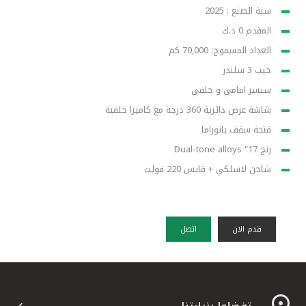
سنة الصنع : 2025
المقدم 0 د.ك
العداد المسموح: 70,000 كم
جيب 3 سلندر
سنسر امامي و خلفي
شاشة عرض دائرية 360 درجة مع كاميرا خلفية
فتحة سقف بانوراما
رنج 17" Dual-tone alloys
شاحن لاسلكي + قابس 220 فولت
قدم الان
اتصل