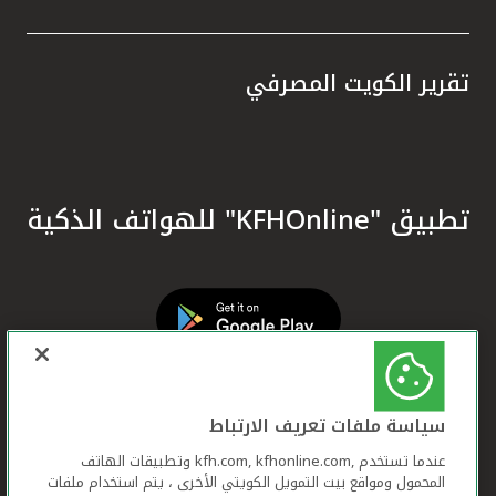
تقرير الكويت المصرفي
تطبيق "KFHOnline" للهواتف الذكية
سياسة ملفات تعريف الارتباط
عندما تستخدم ,kfh.com, kfhonline.com وتطبيقات الهاتف
المحمول ومواقع بيت التمويل الكويتي الأخرى ، يتم استخدام ملفات