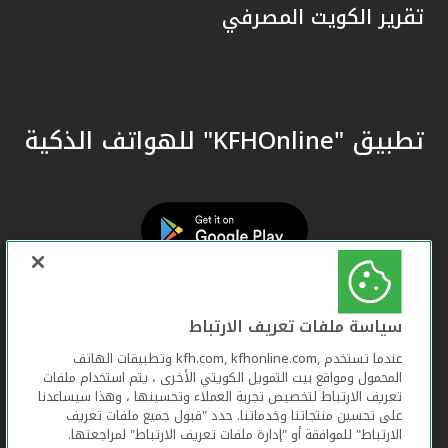
تقرير الكويت المصرفي
تطبيق "KFHOnline" للهواتف الذكية
سياسة ملفات تعريف الارتباط
عندما تستخدم ,kfh.com, kfhonline.com وتطبيقات الهاتف
المحمول ومواقع بيت التمويل الكويتي الأخرى ، يتم استخدام ملفات
تعريف الارتباط لتخصيص تجربة العملاء وتحسينها ، وهذا سيساعدنا
على تحسين منتجاتنا وخدماتنا. حدد "قبول جميع ملفات تعريف
الارتباط" للموافقة أو "إدارة ملفات تعريف الارتباط" لمراجعتها.