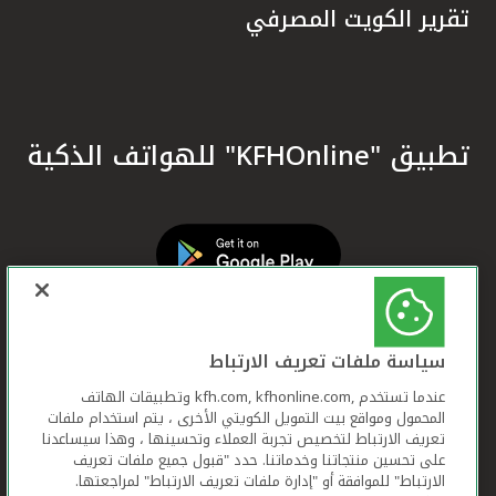
تقرير الكويت المصرفي
تطبيق "KFHOnline" للهواتف الذكية
سياسة ملفات تعريف الارتباط
عندما تستخدم ,kfh.com, kfhonline.com وتطبيقات الهاتف
المحمول ومواقع بيت التمويل الكويتي الأخرى ، يتم استخدام ملفات
تعريف الارتباط لتخصيص تجربة العملاء وتحسينها ، وهذا سيساعدنا
على تحسين منتجاتنا وخدماتنا. حدد "قبول جميع ملفات تعريف
الارتباط" للموافقة أو "إدارة ملفات تعريف الارتباط" لمراجعتها.