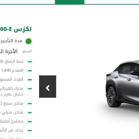
لكزس RZ500-E الكهربائية
مدة التأجير: 12 شهرا
الأجرة الشه
السعر
سنة الصنع: 2026
المقدم 1,849 د.ك
العداد المسموح : .000
حصان بعزم دوران 537
شاحن سريع (DC) 28 دقيقة من 10-80% / 60 دقيقة 10-100% 150 كيلوواط
شاحن منزلي (AC) 210 دقيقة ( 3.5 ساعة) 22 كيلووا
مصابيح أمامية مزودة بتقن
رنجات من الألمون