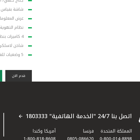
جناح خلفي/ ال
شاشة بقياس 14 إنش تدعم نظام تشغيل (Apple CarPlay/Android Auto
عرض المعلومات 
نظام التهوية 
4 كاميرات بنظام الرؤية المحيطية + مرآة الرؤية الخلفية الرقمية
شاحن لاسلكي 
5 وضعيات للقيادة (اقتصادي / عادي / رياضي/ النطاق / تخصيص)
قدم الان
اتصل بنا 24/7 "الخدمة الهاتفية" 1803333
المملكة المتحدة
فرنسا
أمريكا وكندا
1-800-818-8608
0805-086620
0-800-014-8898