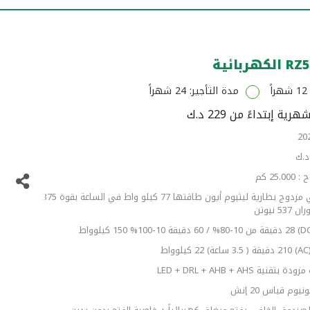
ً
مدة التأجير: 24 شهراً
رية إبتداءً من 229 د.ك
25 كم
محرك كهربائي مزدوج بطارية ليثيوم أيون طاقتها 77 كيلو واط في الساعة بقوة 375
 نيوتن
ط
ية LED + DRL + AHB + AHS
يوم قياس 20 إنش