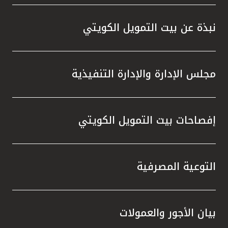
واستقل
هذه الش
نبذة عن بيت التمويل الكويتي
راسخة 
الإيجا
ثقتهم 
مجلس الإدارة والإدارة التنفيذية
تطور م
المتدرب
إفصاحات بيت التمويل الكويتي
التوعية المصرفية
بيان الأجور والعمولات