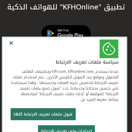
تطبيق "KFHOnline" للهواتف الذكية
سياسة ملفات تعريف الارتباط
عندما تستخدم ,kfh.com, kfhonline.com وتطبيقات الهاتف
المحمول ومواقع بيت التمويل الكويتي الأخرى ، يتم استخدام ملفات
تعريف الارتباط لتخصيص تجربة العملاء وتحسينها ، وهذا سيساعدنا
على تحسين منتجاتنا وخدماتنا. حدد "قبول جميع ملفات تعريف
الارتباط" للموافقة أو "إدارة ملفات تعريف الارتباط" لمراجعتها.
يمكنك معرفة المزيد عن
بيت التمويل الكويتي جميع الحقوق محفوظة © 2026
قبول ملفات تعريف الارتباط كلها
شروط وأحكام استخدام الموقع الإلكتروني
ملفات
إعدادات ملف تعريف الارتباط