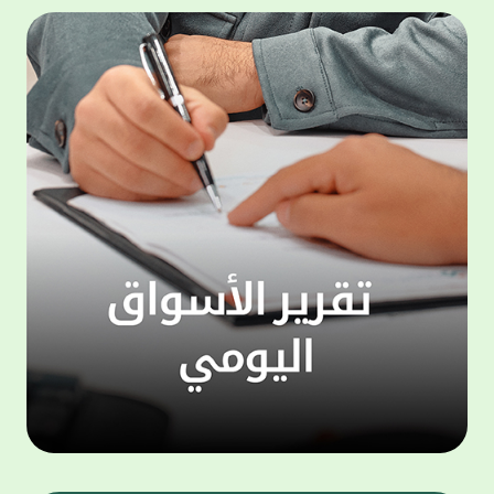
المجموعة مجانا . والخدمة متاحة للجميع، من
لموظّف
عملاء وغيرعملاء بيت التمويل الكويتي، سواء
الفئة ا
لتنفيذ عمليات من خلال الخدمة الهاتفية بشكل
الحماد 
ذاتي ، اوالتواصل مع موظفي الخدمة لتنفيذ
في الن
الخدمات ، اوالرد على الاستفسارات ، وذلك على
وتوسيع 
مدار الساعة طوال أيام الاسبوع . وتاتى الخدمة
تجربة 
الجديدة ضمن مجموعة متنوعة من وسائل
الاتصال والتواصل، يتيحها بيت التمويل الكويتى
الى ان
لعملائه وكذلك الراغبين فى التعرف على خدماته
إدارات
ومنتجاته من غير العملاء ، حيث يمكن بسهولة
جديدة 
الوصول الى بيت التمويل الكويتى بشكل مجاني
بما يع
على الارقام التالية في العديد من البلدان ومنها:
محتوى 
1. الولايات المتحدة الأمريكية وكندا 1-800-818-
وأشاد 
8608 2. بريطانيا 08000148898 3. فرنسا
المعني
0805086620 4. ألمانيا 08001817080 5. إسبانيا
حرص ال
900905440 6. تركيا 00908507712154 (قد يتم
المتدر
تطبيق رسوم التعرفة المحلية في تركيا من قبل
تمهيداً
شركات الاتصالات التركية المحلية عند الاتصال
التدريب