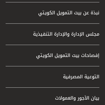
واستقل
هذه الش
نبذة عن بيت التمويل الكويتي
راسخة 
الإيجا
ثقتهم 
مجلس الإدارة والإدارة التنفيذية
تطور م
المتدرب
إفصاحات بيت التمويل الكويتي
التوعية المصرفية
بيان الأجور والعمولات