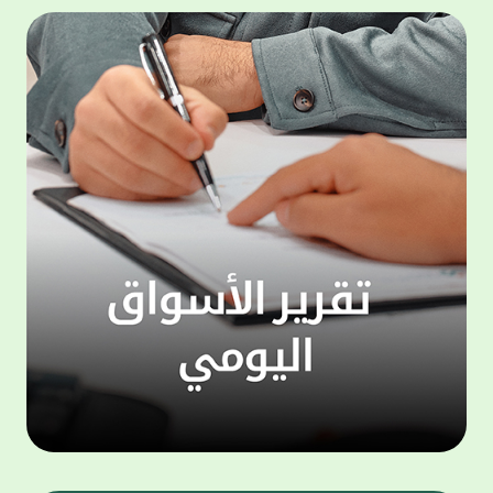
المجموعة مجانا . والخدمة متاحة للجميع، من
لموظّف
عملاء وغيرعملاء بيت التمويل الكويتي، سواء
الفئة ا
لتنفيذ عمليات من خلال الخدمة الهاتفية بشكل
الحماد 
ذاتي ، اوالتواصل مع موظفي الخدمة لتنفيذ
في الن
الخدمات ، اوالرد على الاستفسارات ، وذلك على
وتوسيع 
مدار الساعة طوال أيام الاسبوع . وتاتى الخدمة
تجربة 
الجديدة ضمن مجموعة متنوعة من وسائل
الاتصال والتواصل، يتيحها بيت التمويل الكويتى
الى ان
لعملائه وكذلك الراغبين فى التعرف على خدماته
إدارات
ومنتجاته من غير العملاء ، حيث يمكن بسهولة
جديدة 
الوصول الى بيت التمويل الكويتى بشكل مجاني
بما يع
على الارقام التالية في العديد من البلدان ومنها:
محتوى 
1. الولايات المتحدة الأمريكية وكندا 1-800-818-
وأشاد 
8608 2. بريطانيا 08000148898 3. فرنسا
المعني
0805086620 4. ألمانيا 08001817080 5. إسبانيا
حرص ال
900905440 6. تركيا 00908507712154 (قد يتم
المتدر
تطبيق رسوم التعرفة المحلية في تركيا من قبل
تمهيداً
شركات الاتصالات التركية المحلية عند الاتصال
التدريب