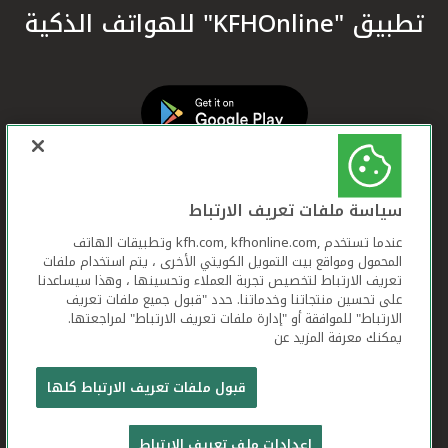
تطبيق "KFHOnline" للهواتف الذكية
سياسة ملفات تعريف الارتباط
عندما تستخدم ,kfh.com, kfhonline.com وتطبيقات الهاتف
المحمول ومواقع بيت التمويل الكويتي الأخرى ، يتم استخدام ملفات
تعريف الارتباط لتخصيص تجربة العملاء وتحسينها ، وهذا سيساعدنا
على تحسين منتجاتنا وخدماتنا. حدد "قبول جميع ملفات تعريف
الارتباط" للموافقة أو "إدارة ملفات تعريف الارتباط" لمراجعتها.
يمكنك معرفة المزيد عن
بيت التمويل الكويتي جميع الحقوق محفوظة © 2026
قبول ملفات تعريف الارتباط كلها
شروط وأحكام استخدام الموقع الإلكتروني
ملفات
إعدادات ملف تعريف الارتباط