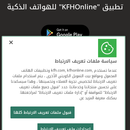
تطبيق "KFHOnline" للهواتف الذكية
سياسة ملفات تعريف الارتباط
عندما تستخدم ,kfh.com, kfhonline.com وتطبيقات الهاتف
المحمول ومواقع بيت التمويل الكويتي الأخرى ، يتم استخدام ملفات
تعريف الارتباط لتخصيص تجربة العملاء وتحسينها ، وهذا سيساعدنا
على تحسين منتجاتنا وخدماتنا. حدد "قبول جميع ملفات تعريف
الارتباط" للموافقة أو "إدارة ملفات تعريف الارتباط" لمراجعتها.
يمكنك معرفة المزيد عن
بيت التمويل الكويتي جميع الحقوق محفوظة © 2026
قبول ملفات تعريف الارتباط كلها
شروط وأحكام استخدام الموقع الإلكتروني
ملفات
إعدادات ملف تعريف الارتباط