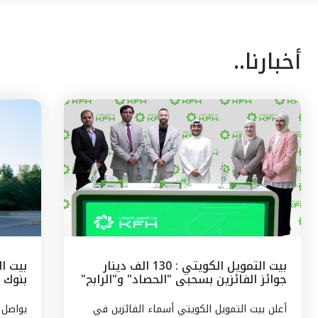
أخبارنا..
بيت التمويل الكويتي : 130 الف دينار
بيت ال
جوائز الفائزين بسحبى "الحصاد" و"الرابح"
بنوك 
الشهرية
وتركيا
أعلن بيت التمويل الكويتي أسماء الفائزين في
يواصل 