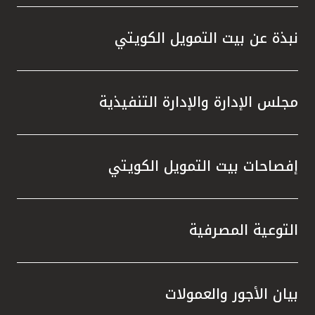
المصرفية،وخدمة KFHonline، وأجهزة الصرف
الآلي والاستفادة من الفرص المميزة التي
نبذة عن بيت التمويل الكويتي
توفرها، والتي تمنحهم إمكانية الفوز بجوائز قيّمة
في السحوبات المقبلة ، إلى جانب المزايا
المتنوعة التي يقدمها البنك عبر منتجاته
مجلس الإدارة والإدارة التنفيذية
وخدماته المصرفية والتي تلبي تطلعاتهم وتعزز
تجربتهم المصرفية.
إفصاحات بيت التمويل الكويتي
التوعية المصرفية
بيان الأجور والعمولات