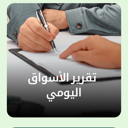
500,000 دينار، وجائزة شهرية بقيمة 100,000
المجمو
دينار. وتعتبر هذه الحملة الجديدة من جوائز
عملاء 
حساب "الحصاد" سارية اعتبارا من شهر يناير
لتنفيذ
للعام الجاري، لتكون بمثابة مفاجأة سارة للعملاء
ذاتي ،
بالتزامن مع استئناف حملات السحوبات التي تتم
الخدما
على الحسابات الاستثمارية والتي تجري تحت
إشراف جهات تدقيق مستقلة استعان بها البنك
الجديد
لضمان أعلى مستويات النزاهة والشفافية.
الاتصا
ويهتم بيت التمويل الكويتي بتطوير مزايا حساب
لعملائ
"الحصاد"، والذي يعد من أبرز المنتجات المصرفية
ومنتجا
التي يقدمها البنك نظرا لما حققه من إقبال
الوصول
لافت وما حظي به من ثقة كبيرة من العملاء.
على الا
ويمنح حساب "الحصاد" فرصاً متزايدة للفوز حيث
يحصل كل عميل على فرصة واحدة لكل 50 دينار،
وتزيد هذه الفرص كلما زاد العميل من مدة
احتفاظه برصيده، ليصبح الطريق إلى لقب
"مليونير بيت التمويل" أقرب وأكثر واقعية.
تطبيق 
وبالنسبة لحساب "الرابح" فهو حساب مخصص
شركات ا