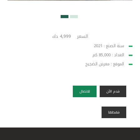
السعر
4,999 دك
سنة الصنع : 2021
العداد : 85,000 كم
الموقع : معرض الضجيج
قدم الآن
للاتصال
قسًطها