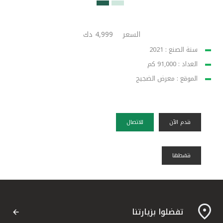
السعر
4,999 دك
سنة الصنع : 2021
العداد : 91,000 كم
الموقع : معرض الضجيج
قدم الآن
للاتصال
قسًطها
تفضلوا بزيارتنا