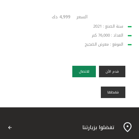
السعر
4,999 دك
سنة الصنع : 2021
العداد : 76,000 كم
الموقع : معرض الضجيج
قدم الآن
للاتصال
قسًطها
تفضلوا بزيارتنا