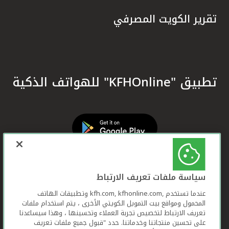
تقرير الكويت المصرفي
تطبيق "KFHOnline" للهواتف الذكية
سياسة ملفات تعريف الارتباط
عندما تستخدم ,kfh.com, kfhonline.com وتطبيقات الهاتف
المحمول ومواقع بيت التمويل الكويتي الأخرى ، يتم استخدام ملفات
تعريف الارتباط لتخصيص تجربة العملاء وتحسينها ، وهذا سيساعدنا
على تحسين منتجاتنا وخدماتنا. حدد "قبول جميع ملفات تعريف