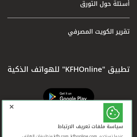
أسئلة حول التورق
تقرير الكويت المصرفي
تطبيق "KFHOnline" للهواتف الذكية
سياسة ملفات تعريف الارتباط
عندما تستخدم ,kfh.com, kfhonline.com وتطبيقات الهاتف