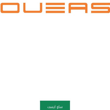
ساو ايست