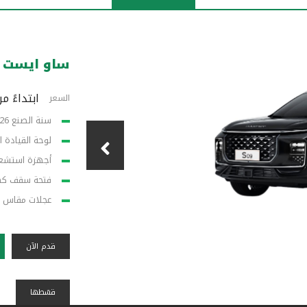
ساو ايست 09 (%0 أرباح)
ابتداءً من 8,999 
السعر
سنة الصنع 2026
لوحة القيادة ا
أجهزة استشعار
فتحة سقف كھر
عجلات مقاس 20 بوصة
قدم الآن
قسًطها