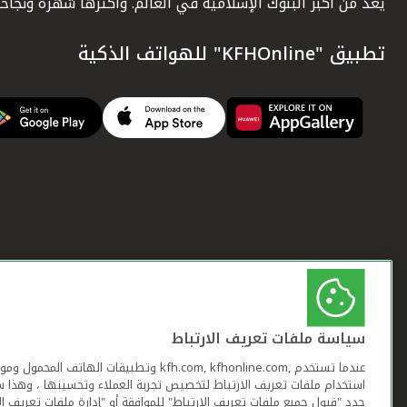
يعد من أكبر البنوك الإسلامية في العالم. وأكثرها شهرة ونجاحاً.
تطبيق "KFHOnline" للهواتف الذكية
سياسة ملفات تعريف الارتباط
عندما تستخدم ,kfh.com, kfhonline.com وتطبيقات ا
استخدام ملفات تعريف الارتباط لتخصيص تجربة العملاء وتحسينها ، وهذا س
حدد "قبول جميع ملفات تعريف الارتباط" للموافقة أو "إدارة ملفات تعريف ال