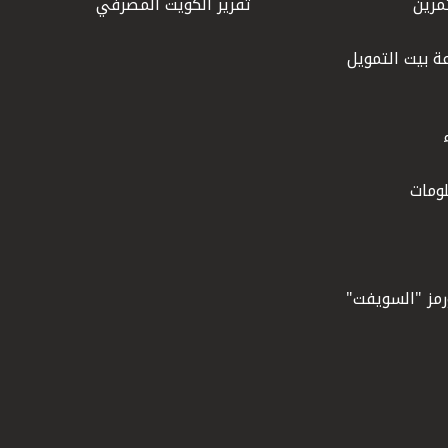
مرين
تقرير الكويت المصرفي
ة بيت التمويل
ومات
ورمز "السويفت"