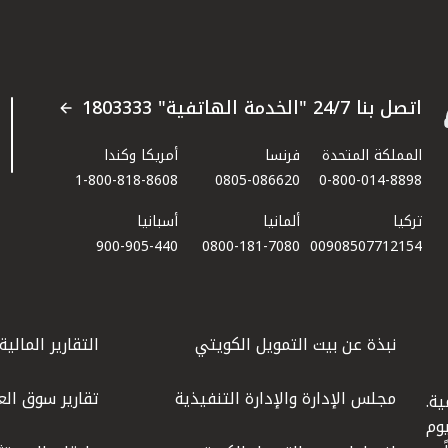
اتصل بنا 24/7 "الخدمة الهاتفية" 1803333
المملكة المتحدة
فرنسا
أمريكا وكندا
1-800-818-8608
0805-086620
0-800-014-8898
تركيا
ألمانيا
أسبانيا
900-905-440
0800-181-7080
00908507712154​
نبذة عن بيت التمويل الكويتي
التقارير المالية
مجلس الإدارة والإدارة التنفيذية
تقارير سوق الع
ة.
كويت عام 1977، واليوم