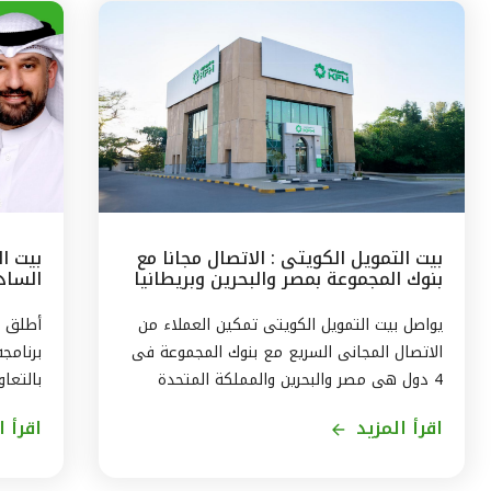
بيت التمويل الكويتى : الاتصال مجانا مع
بيت ا
بنوك المجموعة بمصر والبحرين وبريطانيا
السادس
وتركيا
مع الج
يواصل بيت التمويل الكويتى تمكين العملاء من
أطلق ب
الاتصال المجانى السريع مع بنوك المجموعة فى
برنامج
4 دول هى مصر والبحرين والمملكة المتحدة
بالتعاو
وتركيا، من خلال الاتصال بالخدمة الهاتفية فى
ويستمر
اقرأ المزيد
اقرأ ا
الكويت على الرقم 1803333 دون أى تكلفة على
العميل ، استمراراً لنهج البنك في تقديم أفضل
لاكتسا
الخدمات المتطورة والآمنة والتواصل الدائم مع
الاندم