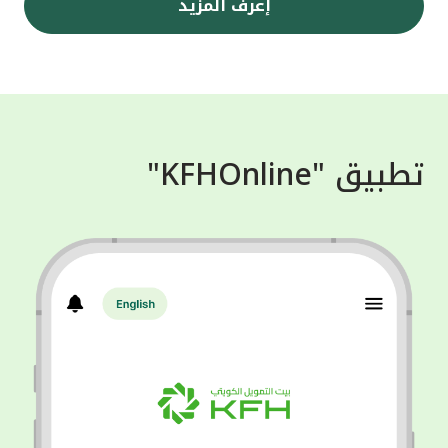
إعرف المزيد
تطبيق "KFHOnline"