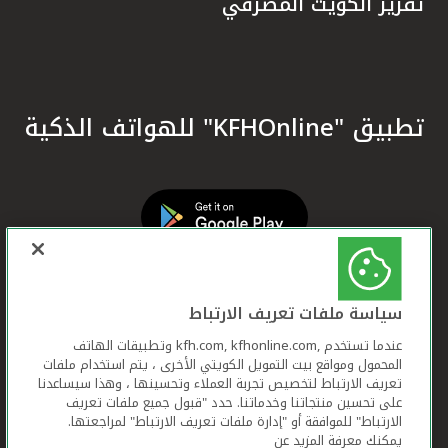
تقرير الكويت المصرفي
تطبيق "KFHOnline" للهواتف الذكية
سياسة ملفات تعريف الارتباط
عندما تستخدم ,kfh.com, kfhonline.com وتطبيقات الهاتف
المحمول ومواقع بيت التمويل الكويتي الأخرى ، يتم استخدام ملفات
تعريف الارتباط لتخصيص تجربة العملاء وتحسينها ، وهذا سيساعدنا
على تحسين منتجاتنا وخدماتنا. حدد "قبول جميع ملفات تعريف
الارتباط" للموافقة أو "إدارة ملفات تعريف الارتباط" لمراجعتها.
يمكنك معرفة المزيد عن