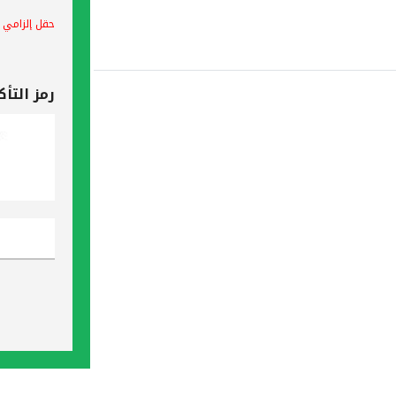
حقل إلزامي
رمز التأك