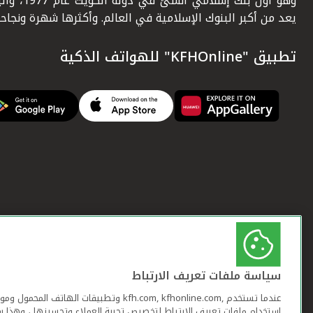
وهو أول بنك إسلامي أنشئ في دولة ال
يعد من أكبر البنوك الإسلامية في العالم. وأكثرها شهرة ونجاحاً.
تطبيق "KFHOnline" للهواتف الذكية
سياسة ملفات تعريف الارتباط
عندما تستخدم ,kfh.com, kfhonline.com وتطبيقات ا
استخدام ملفات تعريف الارتباط لتخصيص تجربة العملاء وتحسينها ، وهذا س