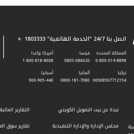
اتصل بنا 24/7 "الخدمة الهاتفية" 1803333
المملكة المتحدة
فرنسا
أمريكا وكندا
1-800-818-8608
0805-086620
0-800-014-8898
تركيا
ألمانيا
أسبانيا
900-905-440
0800-181-7080
00908507712154​
نبذة عن بيت التمويل الكويتي
التقارير المالية
مجلس الإدارة والإدارة التنفيذية
تقارير سوق الع
ة.