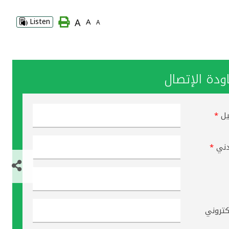
A
Listen
A
A
دة الإتصال
يل
*
دني
*
لكتروني