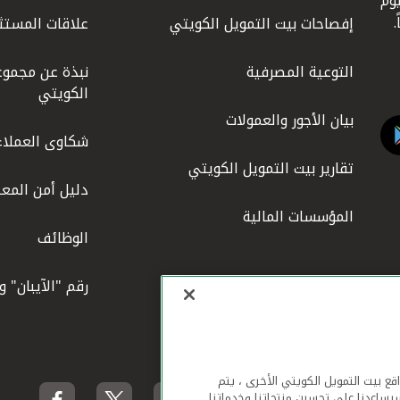
كويت عام 1977، واليوم
إفصاحات بيت التمويل الكويتي
علاقات المستث
التوعية المصرفية
نبذة عن مجموع
الكويتي
بيان الأجور والعمولات
شكاوى العملاء
تقارير بيت التمويل الكويتي
دليل أمن المعل
المؤسسات المالية
الوظائف
رقم "الآيبان" 
لهاتف المحمول ومواقع بيت التمويل الكويتي الأخرى ، يتم
يساعدنا على تحسين منتجاتنا وخدماتنا.