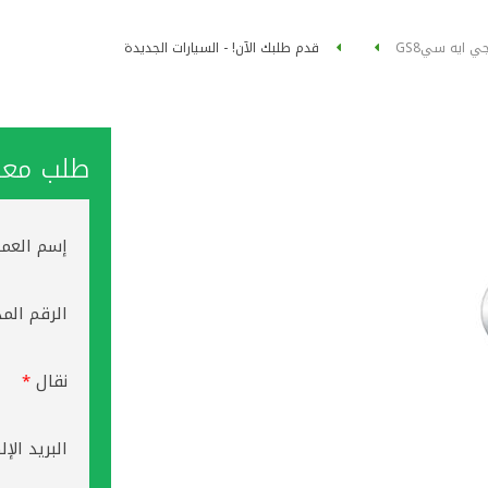
ي ايه سي
GS8
قدم طلبك الآن! - السيارات الجديدة
طلب معاو
إسم العم
الرقم الم
نقال
*
البريد الإ