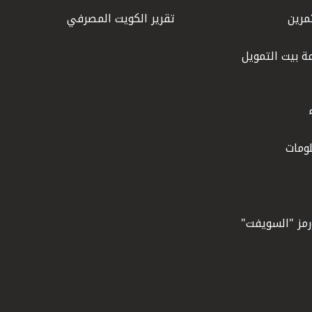
مرين
تقرير الكويت المصرفي
ة بيت التمويل
ومات
ورمز "السويفت"