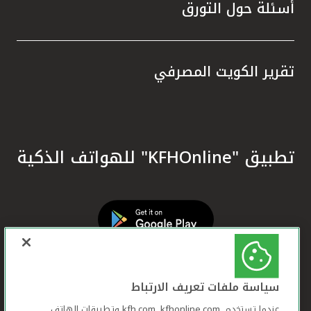
أسئلة حول التورق
تقرير الكويت المصرفي
تطبيق "KFHOnline" للهواتف الذكية
سياسة ملفات تعريف الارتباط
عندما تستخدم ,kfh.com, kfhonline.com وتطبيقات الهاتف