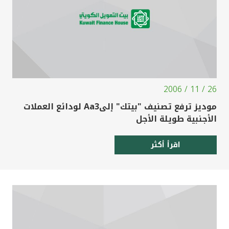
26 / 11 / 2006
موديز ترفع تصنيف "بيتك" إلىAa3 لودائع العملات
الأجنبية طويلة الأجل
اقرأ أكثر