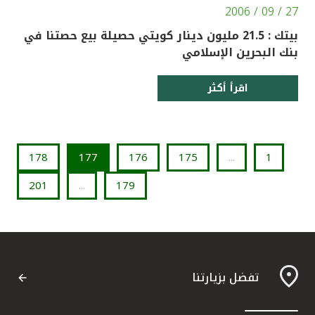
27 / 09 / 2006
بيتك : 21.5 مليون دينار كويتي حصيلة بيع حصتنا في
بنك البحرين الإسلامي
اقرأ أكثر
178
177
176
175
...
1
201
...
179
تفضل بزيارتنا