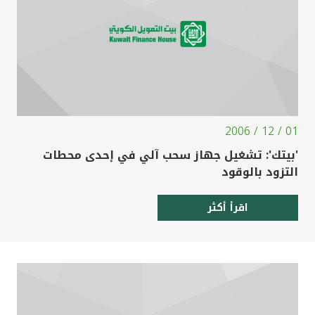
01 / 12 / 2006
'بيتك': تشغيل جهاز سحب آلي في إحدى محطات
التزود بالوقود
اقرأ أكثر