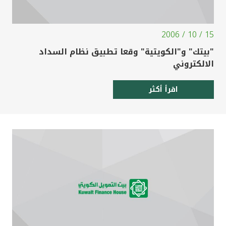
15 / 10 / 2006
"بيتك" و"الكويتية" وقعا تطبيق نظام السداد
الالكتروني
اقرأ أكثر