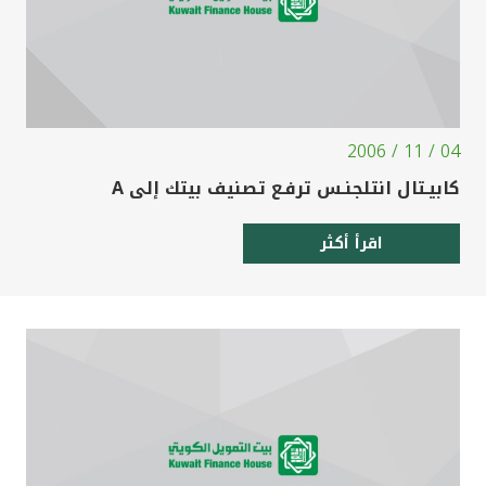
04 / 11 / 2006
كابيـتال انتلجنـس ترفـع تصنيف بيتك إلى A
اقرأ أكثر