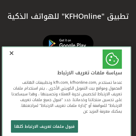
تطبيق "KFHOnline" للهواتف الذكية
سياسة ملفات تعريف الارتباط
عندما تستخدم ,kfh.com, kfhonline.com وتطبيقات الهاتف
المحمول ومواقع بيت التمويل الكويتي الأخرى ، يتم استخدام ملفات
تعريف الارتباط لتخصيص تجربة العملاء وتحسينها ، وهذا سيساعدنا
على تحسين منتجاتنا وخدماتنا. حدد "قبول جميع ملفات تعريف
الارتباط" للموافقة أو "إدارة ملفات تعريف الارتباط" لمراجعتها.
يمكنك معرفة المزيد عن
بيت التمويل الكويتي جميع الحقوق محفوظة © 2026
قبول ملفات تعريف الارتباط كلها