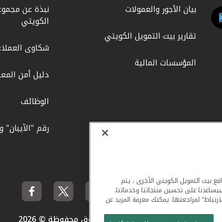
بيان الأجور والعمولات
نبذة عن مجموع
الكويتي
تقارير بيت التمويل الكويتي
شكاوى العملاء
المؤسسات المالية
دليل أمن المعل
الوظائف
رقم "الآيبان" 
لهاتف المحمول ومواقع بيت التمويل الكويتي الأخرى ، يتم
يساعدنا على تحسين منتجاتنا وخدماتنا.
ارتباط" لمراجعتها. يمكنك معرفة المزيد عن
بيت التمويل الكويتي جميع الحقوق محفوظة © 2026