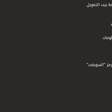
ة بيت التمويل
ومات
ورمز "السويفت"