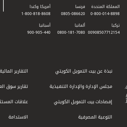
المملكة المتحدة
فرنسا
أمريكا وكندا
1-800-818-8608
0805-086620
0-800-014-8898
تركيا
ألمانيا
أسبانيا
900-905-440
0800-181-7080
00908507712154​
نبذة عن بيت التمويل الكويتي
التقارير المالية
مجلس الإدارة والإدارة التنفيذية
تقارير سوق الع
.
ليوم
إفصاحات بيت التمويل الكويتي
علاقات المستث
التوعية المصرفية
الاستدامة