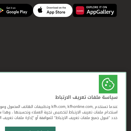
سياسة ملفات تعريف الارتباط
عندما تستخدم ,kfh.com, kfhonline.com وتطبيقات ا
استخدام ملفات تعريف الارتباط لتخصيص تجربة العملاء وتحسينها ، وهذا س
حدد "قبول جميع ملفات تعريف الارتباط" للموافقة أو "إدارة ملفات تعريف ال