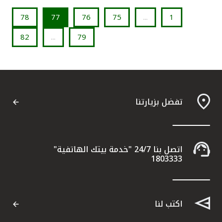
78
77
76
75
...
1
82
...
79
تفضل بزيارتنا
اتصل بنا 24/7 "خدمة بيتك الهاتفية"
1803333
اكتب لنا