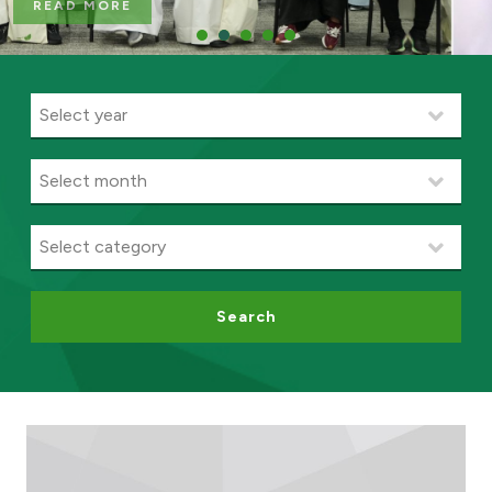
READ MORE
Ways to bank
Tools & Services
After Sales Services
Contact us
Branch & ATM locator
Search
Germany
Malaysia