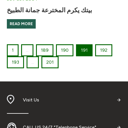
بيتك يكرم المخترعة جمانة الطبيخ
READ MORE
1
...
189
190
191
192
193
...
201
Visit Us
CALL US 24/7 "Telephone Service"