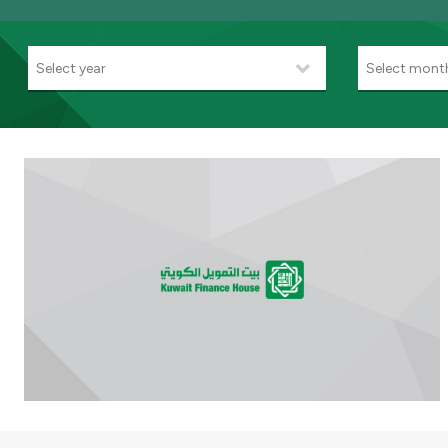
Select year
Select mont