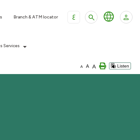
ع
s
Branch & ATM locator
es Services
A
A
Listen
A