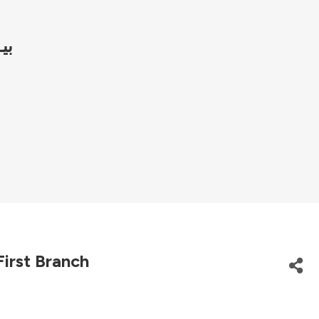
بي
irst Branch