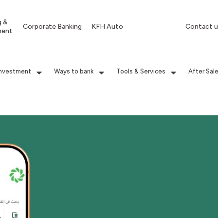
g &
Corporate Banking
KFH Auto
Contact u
ment
Investment
Ways to bank
Tools & Services
After Sal